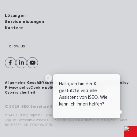
Lösungen
Serviceleistungen
Karriere
Follow us
Allgemeine Geschäftsbedingungen
Vulnerability disclosure policy
Hallo, ich bin der KI-
Privacy policy
Cookie policy
Model 231
Whistleblowing
gestützte virtuelle
Cybersicherheit
Assistent von ISEO. Wie
kann ich Ihnen helfen?
© 2026 ISEO Serrature S.p.A. All right reserved
P.IVA C.F. N.Reg.Imprese BS 08499190018 | Cap.Soc.Deliberato € 24.340.965 |
Cap.Soc.Sottoscritto e Versato € 23.969.040 | C.C.I.A.A. Brescia N.REA 447181 |. Mecc.
BS 083839 | SDI CODE SN4CSRI