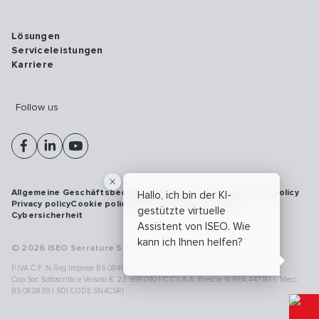
Lösungen
Serviceleistungen
Karriere
Follow us
Allgemeine Geschäftsbedingungen
Vulnerability disclosure policy
Hallo, ich bin der KI-
Privacy policy
Cookie policy
Model 231
Whistleblowing
gestützte virtuelle
Cybersicherheit
Assistent von ISEO. Wie
kann ich Ihnen helfen?
© 2026 ISEO Serrature S.p.A. All right reserved
P.IVA C.F. N.Reg.Imprese BS 08499190018 | Cap.Soc.Deliberato € 24.340.965 |
Cap.Soc.Sottoscritto e Versato € 23.969.040 | C.C.I.A.A. Brescia N.REA 447181 |. Mecc.
BS 083839 | SDI CODE SN4CSRI