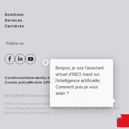
Solutions
Services
Carrières
Follow us
Bonjour, je suis l'assistant
virtuel d'ISEO, basé sur
Conditions
Vulnerability disclosure policy
Privacy policy
l'intelligence artificielle.
Cookie policy
Modèle 231
Whistleblowing
Cybersécurité
Comment puis-je vous
aider ?
© 2026 ISEO Serrature S.p.A. All right reserved
P.IVA C.F. N.Reg.Imprese BS 08499190018 | Cap.Soc.Deliberato € 24.340.965 |
Cap.Soc.Sottoscritto e Versato € 23.969.040 | C.C.I.A.A. Brescia N.REA 447181 |. Mecc.
BS 083839 | SDI CODE SN4CSRI