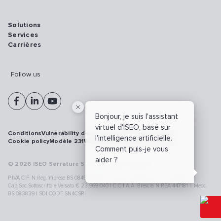
Solutions
Services
Carrières
Follow us
Bonjour, je suis l'assistant
virtuel d'ISEO, basé sur
Conditions
Vulnerability disclosure policy
Privacy policy
l'intelligence artificielle.
Cookie policy
Modèle 231
Whistleblowing
Cybersécurité
Comment puis-je vous
aider ?
© 2026 ISEO Serrature S.p.A. All right reserved
P.IVA C.F. N.Reg.Imprese BS 08499190018 | Cap.Soc.Deliberato € 24.340.965 |
Cap.Soc.Sottoscritto e Versato € 23.969.040 | C.C.I.A.A. Brescia N.REA 447181 |. Mecc.
BS 083839 | SDI CODE SN4CSRI