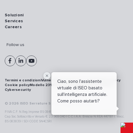
Soluzioni
Services
Careers
Follow us
Termini e condizioni
Vulnerability disclosure policy
Privacy policy
Ciao, sono l'assistente
Cookie policy
Modello 231
Whistleblowing
Richiamo prodotti
virtuale di ISEO basato
Cybersecurity
sull'intelligenza artificiale.
Come posso aiutarti?
© 2026 ISEO Serrature S.p.A. All right reserved
P.IVA C.F. N.Reg.Imprese BS 08499190018 | Cap.Soc.Deliberato € 24.340.965 |
Cap.Soc.Sottoscritto e Versato € 23.969.040 | C.C.I.A.A. Brescia N.REA 447181 |. Mecc.
BS 083839 | SDI CODE SN4CSRI