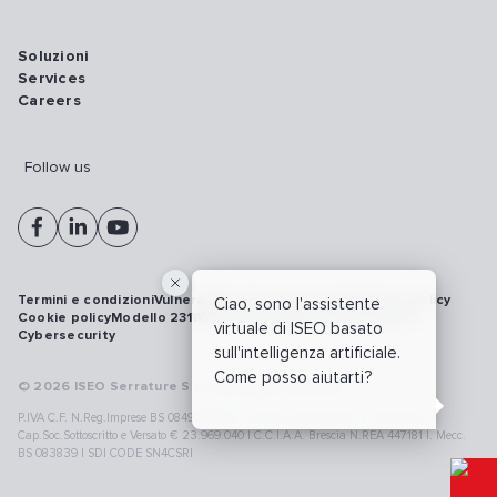
Soluzioni
Services
Careers
Follow us
Termini e condizioni
Vulnerability disclosure policy
Privacy policy
Ciao, sono l'assistente
Cookie policy
Modello 231
Whistleblowing
Richiamo prodotti
virtuale di ISEO basato
Cybersecurity
sull'intelligenza artificiale.
Come posso aiutarti?
© 2026 ISEO Serrature S.p.A. All right reserved
P.IVA C.F. N.Reg.Imprese BS 08499190018 | Cap.Soc.Deliberato € 24.340.965 |
Cap.Soc.Sottoscritto e Versato € 23.969.040 | C.C.I.A.A. Brescia N.REA 447181 |. Mecc.
BS 083839 | SDI CODE SN4CSRI