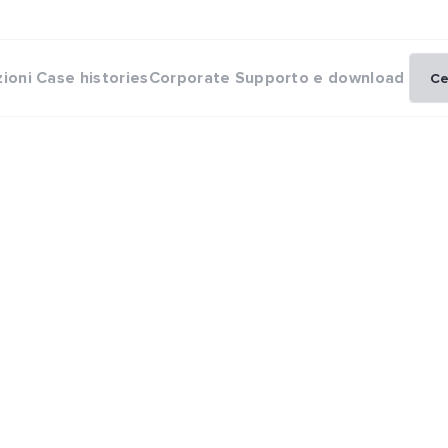
zioni
Case histories
Corporate
Supporto e download