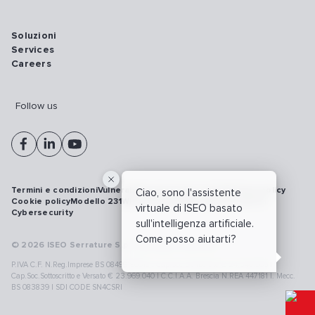
Soluzioni
Services
Careers
Follow us
Termini e condizioni
Vulnerability disclosure policy
Privacy policy
Ciao, sono l'assistente
Cookie policy
Modello 231
Whistleblowing
Richiamo prodotti
virtuale di ISEO basato
Cybersecurity
sull'intelligenza artificiale.
Come posso aiutarti?
© 2026 ISEO Serrature S.p.A. All right reserved
P.IVA C.F. N.Reg.Imprese BS 08499190018 | Cap.Soc.Deliberato € 24.340.965 |
Cap.Soc.Sottoscritto e Versato € 23.969.040 | C.C.I.A.A. Brescia N.REA 447181 |. Mecc.
BS 083839 | SDI CODE SN4CSRI