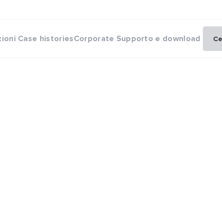
zioni
Case histories
Corporate
Supporto e download