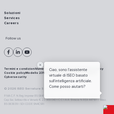
Soluzioni
Services
Careers
Follow us
Termini e condizioni
Vulnerability disclosure policy
Privacy policy
Ciao, sono l'assistente
Cookie policy
Modello 231
Whistleblowing
Richiamo prodotti
virtuale di ISEO basato
Cybersecurity
sull'intelligenza artificiale.
Come posso aiutarti?
© 2026 ISEO Serrature S.p.A. All right reserved
P.IVA C.F. N.Reg.Imprese BS 08499190018 | Cap.Soc.Deliberato € 24.340.965 |
Cap.Soc.Sottoscritto e Versato € 23.969.040 | C.C.I.A.A. Brescia N.REA 447181 |. Mecc.
BS 083839 | SDI CODE SN4CSRI