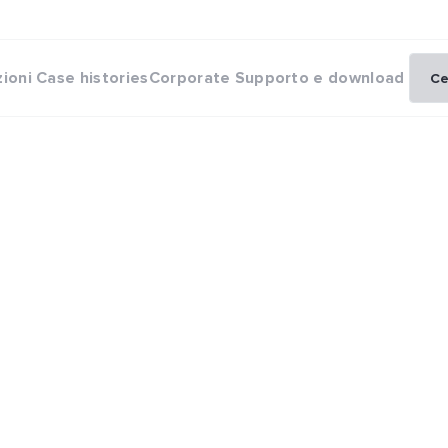
zioni
Case histories
Corporate
Supporto e download