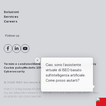
Soluzioni
Services
Careers
Follow us
Termini e condizioni
Vulnerability disclosure policy
Privacy policy
Ciao, sono l'assistente
Cookie policy
Modello 231
Whistleblowing
Richiamo prodotti
virtuale di ISEO basato
Cybersecurity
sull'intelligenza artificiale.
Come posso aiutarti?
© 2026 ISEO Serrature S.p.A. All right reserved
P.IVA C.F. N.Reg.Imprese BS 08499190018 | Cap.Soc.Deliberato € 24.340.965 |
Cap.Soc.Sottoscritto e Versato € 23.969.040 | C.C.I.A.A. Brescia N.REA 447181 |. Mecc.
BS 083839 | SDI CODE SN4CSRI