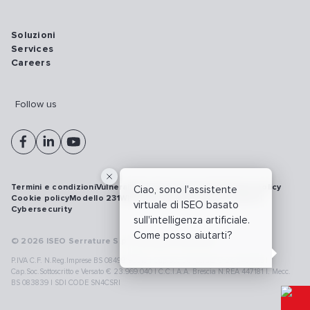
Soluzioni
Services
Careers
Follow us
Termini e condizioni
Vulnerability disclosure policy
Privacy policy
Ciao, sono l'assistente
Cookie policy
Modello 231
Whistleblowing
Richiamo prodotti
virtuale di ISEO basato
Cybersecurity
sull'intelligenza artificiale.
Come posso aiutarti?
© 2026 ISEO Serrature S.p.A. All right reserved
P.IVA C.F. N.Reg.Imprese BS 08499190018 | Cap.Soc.Deliberato € 24.340.965 |
Cap.Soc.Sottoscritto e Versato € 23.969.040 | C.C.I.A.A. Brescia N.REA 447181 |. Mecc.
BS 083839 | SDI CODE SN4CSRI