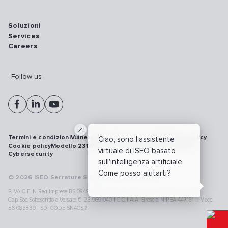
Soluzioni
Services
Careers
Follow us
Termini e condizioni
Vulnerability disclosure policy
Privacy policy
Ciao, sono l'assistente
Cookie policy
Modello 231
Whistleblowing
Richiamo prodotti
virtuale di ISEO basato
Cybersecurity
sull'intelligenza artificiale.
Come posso aiutarti?
© 2026 ISEO Serrature S.p.A. All right reserved
P.IVA C.F. N.Reg.Imprese BS 08499190018 | Cap.Soc.Deliberato € 24.340.965 |
Cap.Soc.Sottoscritto e Versato € 23.969.040 | C.C.I.A.A. Brescia N.REA 447181 |. Mecc.
BS 083839 | SDI CODE SN4CSRI