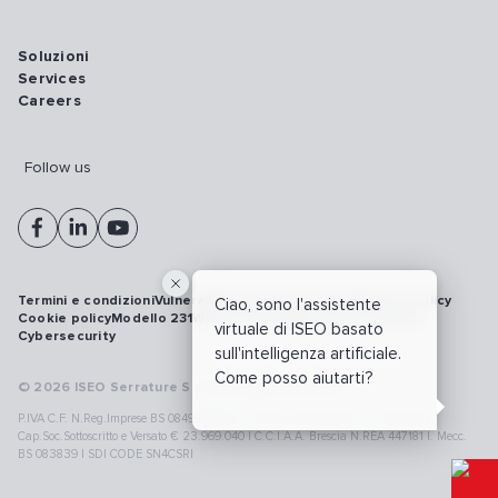
Soluzioni
Services
Careers
Follow us
Termini e condizioni
Vulnerability disclosure policy
Privacy policy
Ciao, sono l'assistente
Cookie policy
Modello 231
Whistleblowing
Richiamo prodotti
virtuale di ISEO basato
Cybersecurity
sull'intelligenza artificiale.
Come posso aiutarti?
© 2026 ISEO Serrature S.p.A. All right reserved
P.IVA C.F. N.Reg.Imprese BS 08499190018 | Cap.Soc.Deliberato € 24.340.965 |
Cap.Soc.Sottoscritto e Versato € 23.969.040 | C.C.I.A.A. Brescia N.REA 447181 |. Mecc.
BS 083839 | SDI CODE SN4CSRI