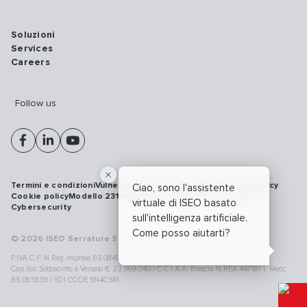
Soluzioni
Services
Careers
Follow us
Termini e condizioni
Vulnerability disclosure policy
Privacy policy
Ciao, sono l'assistente
Cookie policy
Modello 231
Whistleblowing
Richiamo prodotti
virtuale di ISEO basato
Cybersecurity
sull'intelligenza artificiale.
Come posso aiutarti?
© 2026 ISEO Serrature S.p.A. All right reserved
P.IVA C.F. N.Reg.Imprese BS 08499190018 | Cap.Soc.Deliberato € 24.340.965 |
Cap.Soc.Sottoscritto e Versato € 23.969.040 | C.C.I.A.A. Brescia N.REA 447181 |. Mecc.
BS 083839 | SDI CODE SN4CSRI