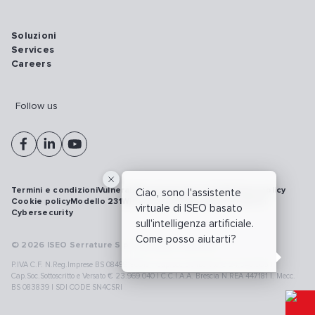
Soluzioni
Services
Careers
Follow us
Termini e condizioni
Vulnerability disclosure policy
Privacy policy
Ciao, sono l'assistente
Cookie policy
Modello 231
Whistleblowing
Richiamo prodotti
virtuale di ISEO basato
Cybersecurity
sull'intelligenza artificiale.
Come posso aiutarti?
© 2026 ISEO Serrature S.p.A. All right reserved
P.IVA C.F. N.Reg.Imprese BS 08499190018 | Cap.Soc.Deliberato € 24.340.965 |
Cap.Soc.Sottoscritto e Versato € 23.969.040 | C.C.I.A.A. Brescia N.REA 447181 |. Mecc.
BS 083839 | SDI CODE SN4CSRI