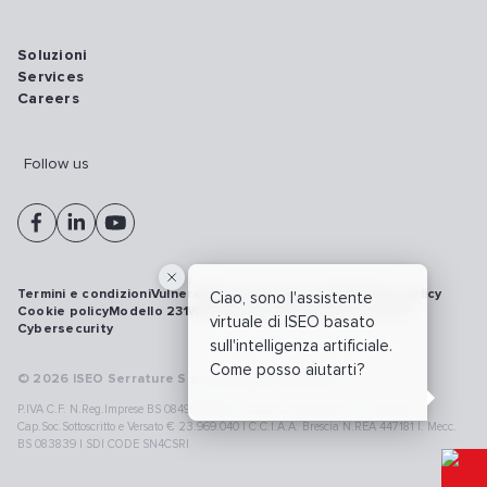
Soluzioni
Services
Careers
Follow us
Termini e condizioni
Vulnerability disclosure policy
Privacy policy
Ciao, sono l'assistente
Cookie policy
Modello 231
Whistleblowing
Richiamo prodotti
virtuale di ISEO basato
Cybersecurity
sull'intelligenza artificiale.
Come posso aiutarti?
© 2026 ISEO Serrature S.p.A. All right reserved
P.IVA C.F. N.Reg.Imprese BS 08499190018 | Cap.Soc.Deliberato € 24.340.965 |
Cap.Soc.Sottoscritto e Versato € 23.969.040 | C.C.I.A.A. Brescia N.REA 447181 |. Mecc.
BS 083839 | SDI CODE SN4CSRI