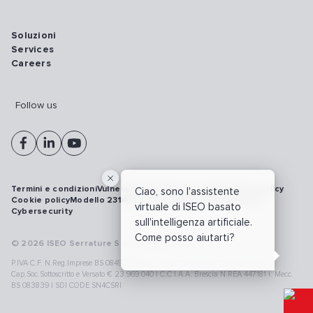
Soluzioni
Services
Careers
Follow us
Termini e condizioni
Vulnerability disclosure policy
Privacy policy
Ciao, sono l'assistente
Cookie policy
Modello 231
Whistleblowing
Richiamo prodotti
virtuale di ISEO basato
Cybersecurity
sull'intelligenza artificiale.
Come posso aiutarti?
© 2026 ISEO Serrature S.p.A. All right reserved
P.IVA C.F. N.Reg.Imprese BS 08499190018 | Cap.Soc.Deliberato € 24.340.965 |
Cap.Soc.Sottoscritto e Versato € 23.969.040 | C.C.I.A.A. Brescia N.REA 447181 |. Mecc.
BS 083839 | SDI CODE SN4CSRI