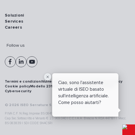
Soluzioni
Services
Careers
Follow us
Termini e condizioni
Vulnerability disclosure policy
Privacy policy
Ciao, sono l'assistente
Cookie policy
Modello 231
Whistleblowing
Richiamo prodotti
virtuale di ISEO basato
Cybersecurity
sull'intelligenza artificiale.
Come posso aiutarti?
© 2026 ISEO Serrature S.p.A. All right reserved
P.IVA C.F. N.Reg.Imprese BS 08499190018 | Cap.Soc.Deliberato € 24.340.965 |
Cap.Soc.Sottoscritto e Versato € 23.969.040 | C.C.I.A.A. Brescia N.REA 447181 |. Mecc.
BS 083839 | SDI CODE SN4CSRI