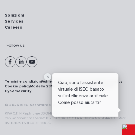
Soluzioni
Services
Careers
Follow us
Termini e condizioni
Vulnerability disclosure policy
Privacy policy
Ciao, sono l'assistente
Cookie policy
Modello 231
Whistleblowing
Richiamo prodotti
virtuale di ISEO basato
Cybersecurity
sull'intelligenza artificiale.
Come posso aiutarti?
© 2026 ISEO Serrature S.p.A. All right reserved
P.IVA C.F. N.Reg.Imprese BS 08499190018 | Cap.Soc.Deliberato € 24.340.965 |
Cap.Soc.Sottoscritto e Versato € 23.969.040 | C.C.I.A.A. Brescia N.REA 447181 |. Mecc.
BS 083839 | SDI CODE SN4CSRI