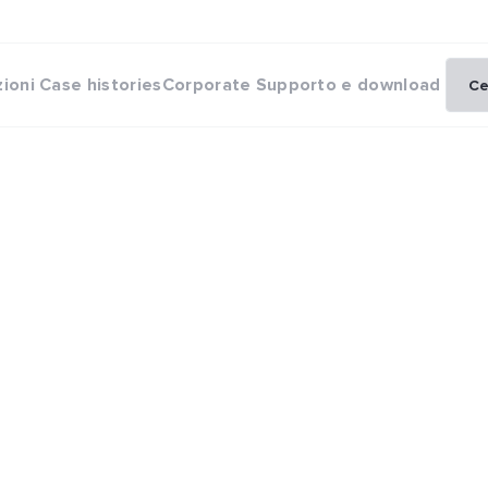
zioni
Case histories
Corporate
Supporto e download