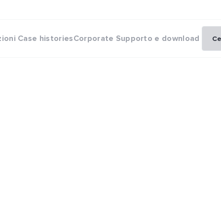
zioni
Case histories
Corporate
Supporto e download