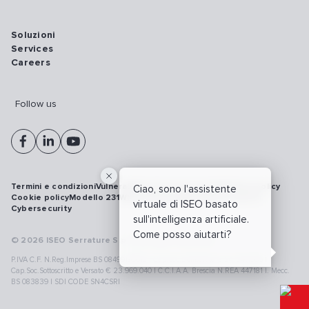
Soluzioni
Services
Careers
Follow us
Termini e condizioni
Vulnerability disclosure policy
Privacy policy
Ciao, sono l'assistente
Cookie policy
Modello 231
Whistleblowing
Richiamo prodotti
virtuale di ISEO basato
Cybersecurity
sull'intelligenza artificiale.
Come posso aiutarti?
© 2026 ISEO Serrature S.p.A. All right reserved
P.IVA C.F. N.Reg.Imprese BS 08499190018 | Cap.Soc.Deliberato € 24.340.965 |
Cap.Soc.Sottoscritto e Versato € 23.969.040 | C.C.I.A.A. Brescia N.REA 447181 |. Mecc.
BS 083839 | SDI CODE SN4CSRI