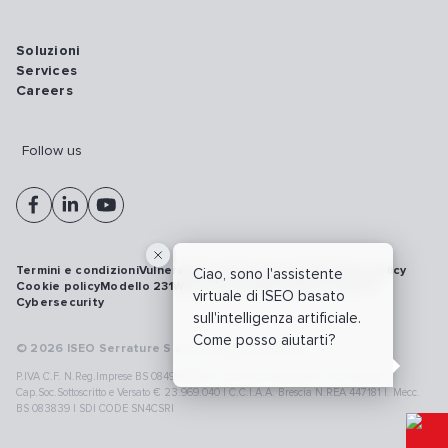
Soluzioni
Services
Careers
Follow us
Termini e condizioni
Vulnerability disclosure policy
Privacy policy
Ciao, sono l'assistente
Cookie policy
Modello 231
Whistleblowing
Richiamo prodotti
virtuale di ISEO basato
Cybersecurity
sull'intelligenza artificiale.
Come posso aiutarti?
© 2026 ISEO Serrature S.p.A. All right reserved
P.IVA C.F. N.Reg.Imprese BS 08499190018 | Cap.Soc.Deliberato € 24.340.965 |
Cap.Soc.Sottoscritto e Versato € 23.969.040 | C.C.I.A.A. Brescia N.REA 447181 |. Mecc.
BS 083839 | SDI CODE SN4CSRI