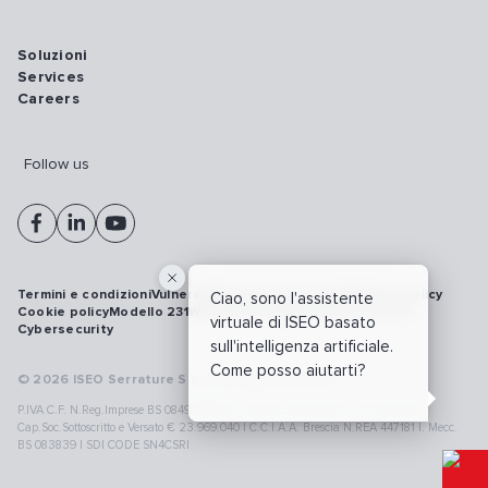
Soluzioni
Services
Careers
Follow us
Termini e condizioni
Vulnerability disclosure policy
Privacy policy
Ciao, sono l'assistente
Cookie policy
Modello 231
Whistleblowing
Richiamo prodotti
virtuale di ISEO basato
Cybersecurity
sull'intelligenza artificiale.
Come posso aiutarti?
© 2026 ISEO Serrature S.p.A. All right reserved
P.IVA C.F. N.Reg.Imprese BS 08499190018 | Cap.Soc.Deliberato € 24.340.965 |
Cap.Soc.Sottoscritto e Versato € 23.969.040 | C.C.I.A.A. Brescia N.REA 447181 |. Mecc.
BS 083839 | SDI CODE SN4CSRI