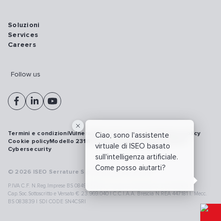
Soluzioni
Services
Careers
Follow us
Termini e condizioni
Vulnerability disclosure policy
Privacy policy
Ciao, sono l'assistente
Cookie policy
Modello 231
Whistleblowing
Richiamo prodotti
virtuale di ISEO basato
Cybersecurity
sull'intelligenza artificiale.
Come posso aiutarti?
© 2026 ISEO Serrature S.p.A. All right reserved
P.IVA C.F. N.Reg.Imprese BS 08499190018 | Cap.Soc.Deliberato € 24.340.965 |
Cap.Soc.Sottoscritto e Versato € 23.969.040 | C.C.I.A.A. Brescia N.REA 447181 |. Mecc.
BS 083839 | SDI CODE SN4CSRI