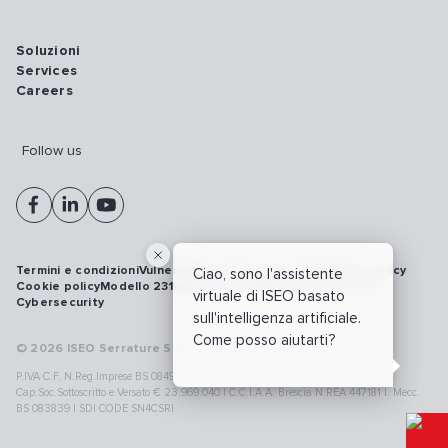
Soluzioni
Services
Careers
Follow us
Termini e condizioni
Vulnerability disclosure policy
Privacy policy
Ciao, sono l'assistente
Cookie policy
Modello 231
Whistleblowing
Richiamo prodotti
virtuale di ISEO basato
Cybersecurity
sull'intelligenza artificiale.
Come posso aiutarti?
© 2026 ISEO Serrature S.p.A. All right reserved
P.IVA C.F. N.Reg.Imprese BS 08499190018 | Cap.Soc.Deliberato € 24.340.965 |
Cap.Soc.Sottoscritto e Versato € 23.969.040 | C.C.I.A.A. Brescia N.REA 447181 |. Mecc.
BS 083839 | SDI CODE SN4CSRI