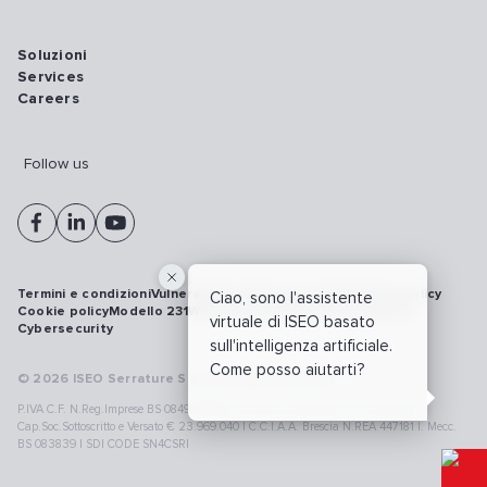
Soluzioni
Services
Careers
Follow us
Termini e condizioni
Vulnerability disclosure policy
Privacy policy
Ciao, sono l'assistente
Cookie policy
Modello 231
Whistleblowing
Richiamo prodotti
virtuale di ISEO basato
Cybersecurity
sull'intelligenza artificiale.
Come posso aiutarti?
© 2026 ISEO Serrature S.p.A. All right reserved
P.IVA C.F. N.Reg.Imprese BS 08499190018 | Cap.Soc.Deliberato € 24.340.965 |
Cap.Soc.Sottoscritto e Versato € 23.969.040 | C.C.I.A.A. Brescia N.REA 447181 |. Mecc.
BS 083839 | SDI CODE SN4CSRI