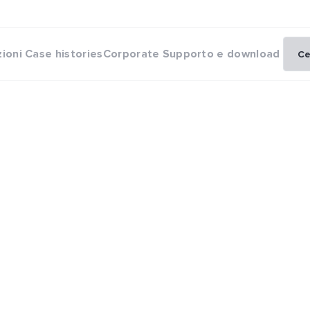
zioni
Case histories
Corporate
Supporto e download