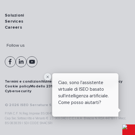
Soluzioni
Services
Careers
Follow us
Termini e condizioni
Vulnerability disclosure policy
Privacy policy
Ciao, sono l'assistente
Cookie policy
Modello 231
Whistleblowing
Richiamo prodotti
virtuale di ISEO basato
Cybersecurity
sull'intelligenza artificiale.
Come posso aiutarti?
© 2026 ISEO Serrature S.p.A. All right reserved
P.IVA C.F. N.Reg.Imprese BS 08499190018 | Cap.Soc.Deliberato € 24.340.965 |
Cap.Soc.Sottoscritto e Versato € 23.969.040 | C.C.I.A.A. Brescia N.REA 447181 |. Mecc.
BS 083839 | SDI CODE SN4CSRI