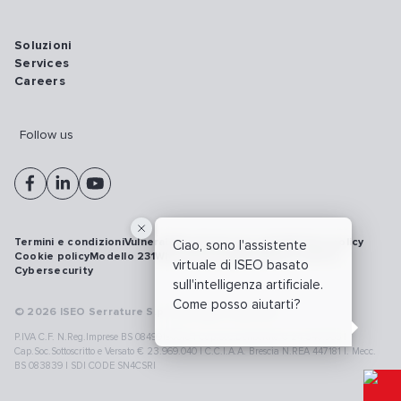
Soluzioni
Services
Careers
Follow us
Termini e condizioni
Vulnerability disclosure policy
Privacy policy
Ciao, sono l'assistente
Cookie policy
Modello 231
Whistleblowing
Richiamo prodotti
virtuale di ISEO basato
Cybersecurity
sull'intelligenza artificiale.
Come posso aiutarti?
© 2026 ISEO Serrature S.p.A. All right reserved
P.IVA C.F. N.Reg.Imprese BS 08499190018 | Cap.Soc.Deliberato € 24.340.965 |
Cap.Soc.Sottoscritto e Versato € 23.969.040 | C.C.I.A.A. Brescia N.REA 447181 |. Mecc.
BS 083839 | SDI CODE SN4CSRI