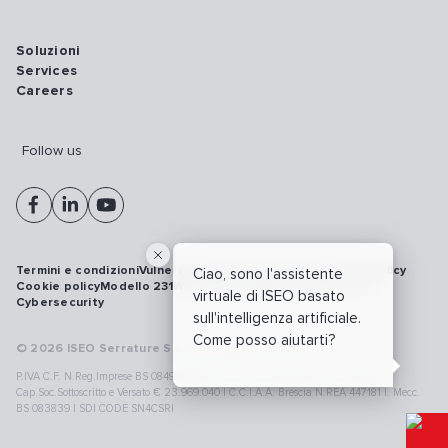
Soluzioni
Services
Careers
Follow us
Termini e condizioni
Vulnerability disclosure policy
Privacy policy
Ciao, sono l'assistente
Cookie policy
Modello 231
Whistleblowing
Richiamo prodotti
virtuale di ISEO basato
Cybersecurity
sull'intelligenza artificiale.
Come posso aiutarti?
© 2026 ISEO Serrature S.p.A. All right reserved
P.IVA C.F. N.Reg.Imprese BS 08499190018 | Cap.Soc.Deliberato € 24.340.965 |
Cap.Soc.Sottoscritto e Versato € 23.969.040 | C.C.I.A.A. Brescia N.REA 447181 |. Mecc.
BS 083839 | SDI CODE SN4CSRI