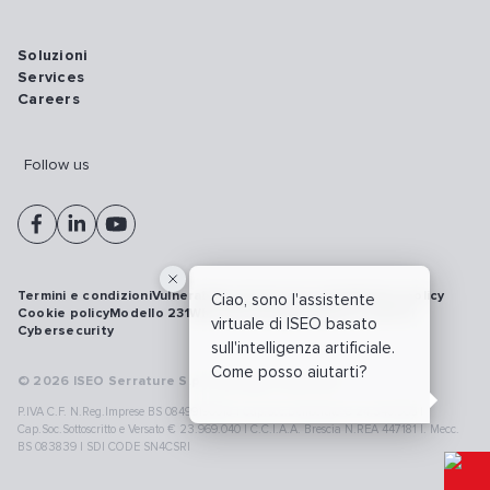
Soluzioni
Services
Careers
Follow us
Termini e condizioni
Vulnerability disclosure policy
Privacy policy
Ciao, sono l'assistente
Cookie policy
Modello 231
Whistleblowing
Richiamo prodotti
virtuale di ISEO basato
Cybersecurity
sull'intelligenza artificiale.
Come posso aiutarti?
© 2026 ISEO Serrature S.p.A. All right reserved
P.IVA C.F. N.Reg.Imprese BS 08499190018 | Cap.Soc.Deliberato € 24.340.965 |
Cap.Soc.Sottoscritto e Versato € 23.969.040 | C.C.I.A.A. Brescia N.REA 447181 |. Mecc.
BS 083839 | SDI CODE SN4CSRI