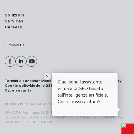
Soluzioni
Services
Careers
Follow us
Termini e condizioni
Vulnerability disclosure policy
Privacy policy
Ciao, sono l'assistente
Cookie policy
Modello 231
Whistleblowing
Richiamo prodotti
virtuale di ISEO basato
Cybersecurity
sull'intelligenza artificiale.
Come posso aiutarti?
© 2026 ISEO Serrature S.p.A. All right reserved
P.IVA C.F. N.Reg.Imprese BS 08499190018 | Cap.Soc.Deliberato € 24.340.965 |
Cap.Soc.Sottoscritto e Versato € 23.969.040 | C.C.I.A.A. Brescia N.REA 447181 |. Mecc.
BS 083839 | SDI CODE SN4CSRI