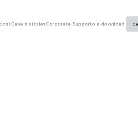
zioni
Case histories
Corporate
Supporto e download