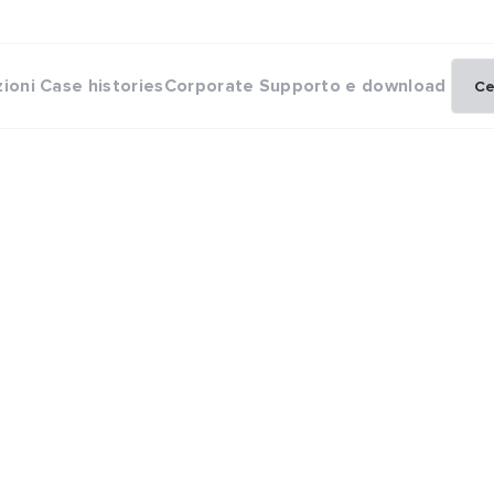
zioni
Case histories
Corporate
Supporto e download