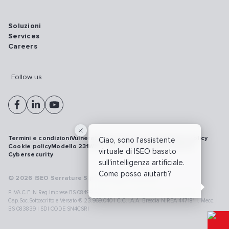
Soluzioni
Services
Careers
Follow us
Termini e condizioni
Vulnerability disclosure policy
Privacy policy
Ciao, sono l'assistente
Cookie policy
Modello 231
Whistleblowing
Richiamo prodotti
virtuale di ISEO basato
Cybersecurity
sull'intelligenza artificiale.
Come posso aiutarti?
© 2026 ISEO Serrature S.p.A. All right reserved
P.IVA C.F. N.Reg.Imprese BS 08499190018 | Cap.Soc.Deliberato € 24.340.965 |
Cap.Soc.Sottoscritto e Versato € 23.969.040 | C.C.I.A.A. Brescia N.REA 447181 |. Mecc.
BS 083839 | SDI CODE SN4CSRI