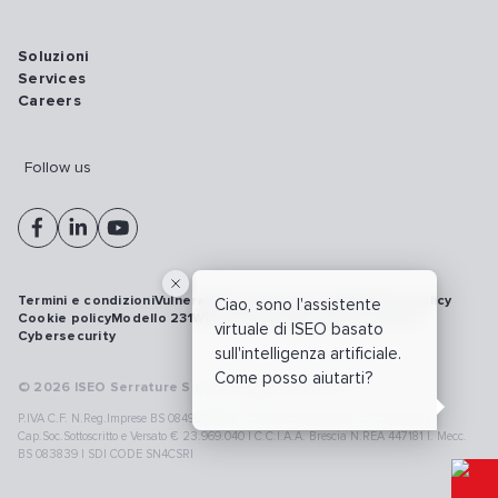
Soluzioni
Services
Careers
Follow us
Termini e condizioni
Vulnerability disclosure policy
Privacy policy
Ciao, sono l'assistente
Cookie policy
Modello 231
Whistleblowing
Richiamo prodotti
virtuale di ISEO basato
Cybersecurity
sull'intelligenza artificiale.
Come posso aiutarti?
© 2026 ISEO Serrature S.p.A. All right reserved
P.IVA C.F. N.Reg.Imprese BS 08499190018 | Cap.Soc.Deliberato € 24.340.965 |
Cap.Soc.Sottoscritto e Versato € 23.969.040 | C.C.I.A.A. Brescia N.REA 447181 |. Mecc.
BS 083839 | SDI CODE SN4CSRI