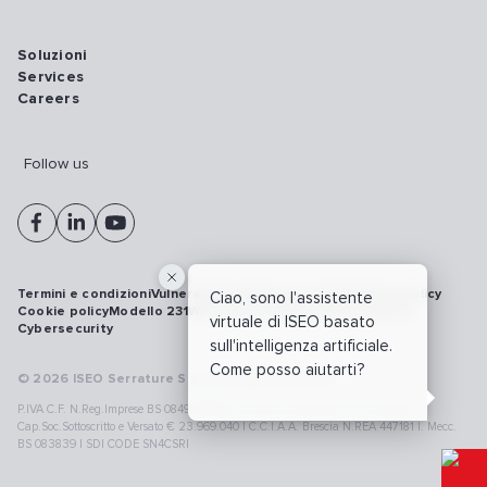
Soluzioni
Services
Careers
Follow us
Termini e condizioni
Vulnerability disclosure policy
Privacy policy
Ciao, sono l'assistente
Cookie policy
Modello 231
Whistleblowing
Richiamo prodotti
virtuale di ISEO basato
Cybersecurity
sull'intelligenza artificiale.
Come posso aiutarti?
© 2026 ISEO Serrature S.p.A. All right reserved
P.IVA C.F. N.Reg.Imprese BS 08499190018 | Cap.Soc.Deliberato € 24.340.965 |
Cap.Soc.Sottoscritto e Versato € 23.969.040 | C.C.I.A.A. Brescia N.REA 447181 |. Mecc.
BS 083839 | SDI CODE SN4CSRI