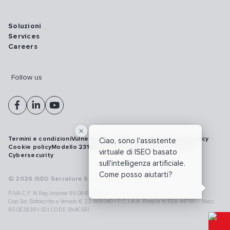
Soluzioni
Services
Careers
Follow us
Termini e condizioni
Vulnerability disclosure policy
Privacy policy
Ciao, sono l'assistente
Cookie policy
Modello 231
Whistleblowing
Richiamo prodotti
virtuale di ISEO basato
Cybersecurity
sull'intelligenza artificiale.
Come posso aiutarti?
© 2026 ISEO Serrature S.p.A. All right reserved
P.IVA C.F. N.Reg.Imprese BS 08499190018 | Cap.Soc.Deliberato € 24.340.965 |
Cap.Soc.Sottoscritto e Versato € 23.969.040 | C.C.I.A.A. Brescia N.REA 447181 |. Mecc.
BS 083839 | SDI CODE SN4CSRI