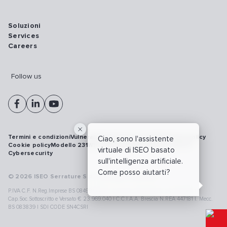
Soluzioni
Services
Careers
Follow us
Termini e condizioni
Vulnerability disclosure policy
Privacy policy
Ciao, sono l'assistente
Cookie policy
Modello 231
Whistleblowing
Richiamo prodotti
virtuale di ISEO basato
Cybersecurity
sull'intelligenza artificiale.
Come posso aiutarti?
© 2026 ISEO Serrature S.p.A. All right reserved
P.IVA C.F. N.Reg.Imprese BS 08499190018 | Cap.Soc.Deliberato € 24.340.965 |
Cap.Soc.Sottoscritto e Versato € 23.969.040 | C.C.I.A.A. Brescia N.REA 447181 |. Mecc.
BS 083839 | SDI CODE SN4CSRI