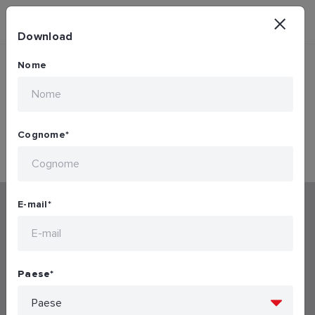
Download
Nome
Downloading...
Cognome
*
E-mail
*
Prodotti e sistemi Connected
Paese
*
Prodotti e sistemi Mechanical
Download