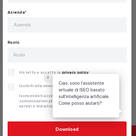
Azienda
*
Soluzioni
Services
Careers
Ruolo
Follow us
Ho letto e accetto la
privacy policy
Termini e condizioni
Vulnerability disclosure policy
Privacy policy
Ciao, sono l'assistente
Iscriviti alla
newsletter
Cookie policy
Modello 231
Whistleblowing
Richiamo prodotti
virtuale di ISEO basato
Cybersecurity
Iscrivendoti accetti di ricevere informazioni e
sull'intelligenza artificiale.
comunicazioni promozionali relative a prodotti,
Come posso aiutarti?
© 2026 ISEO Serrature S.p.A. All right reserved
servizi e iniziative.
P.IVA C.F. N.Reg.Imprese BS 08499190018 | Cap.Soc.Deliberato € 24.340.965 |
Cap.Soc.Sottoscritto e Versato € 23.969.040 | C.C.I.A.A. Brescia N.REA 447181 |. Mecc.
BS 083839 | SDI CODE SN4CSRI
Download