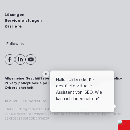
Lösungen
Serviceleistungen
Karriere
Follow us
Allgemeine Geschäftsbedingungen
Vulnerability disclosure policy
Hallo, ich bin der KI-
Privacy policy
Cookie policy
Model 231
Whistleblowing
gestützte virtuelle
Cybersicherheit
Assistent von ISEO. Wie
kann ich Ihnen helfen?
© 2026 ISEO Serrature S.p.A. All right reserved
P.IVA C.F. N.Reg.Imprese BS 08499190018 | Cap.Soc.Deliberato € 24.340.965 |
Cap.Soc.Sottoscritto e Versato € 23.969.040 | C.C.I.A.A. Brescia N.REA 447181 |. Mecc.
BS 083839 | SDI CODE SN4CSRI