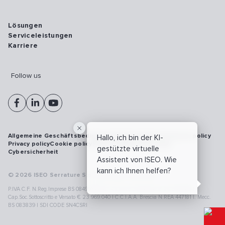
Lösungen
Serviceleistungen
Karriere
Follow us
Allgemeine Geschäftsbedingungen
Vulnerability disclosure policy
Hallo, ich bin der KI-
Privacy policy
Cookie policy
Model 231
Whistleblowing
gestützte virtuelle
Cybersicherheit
Assistent von ISEO. Wie
kann ich Ihnen helfen?
© 2026 ISEO Serrature S.p.A. All right reserved
P.IVA C.F. N.Reg.Imprese BS 08499190018 | Cap.Soc.Deliberato € 24.340.965 |
Cap.Soc.Sottoscritto e Versato € 23.969.040 | C.C.I.A.A. Brescia N.REA 447181 |. Mecc.
BS 083839 | SDI CODE SN4CSRI