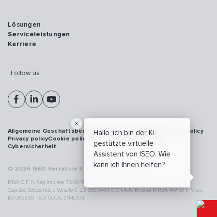
Lösungen
Serviceleistungen
Karriere
Follow us
Allgemeine Geschäftsbedingungen
Vulnerability disclosure policy
Hallo, ich bin der KI-
Privacy policy
Cookie policy
Model 231
Whistleblowing
gestützte virtuelle
Cybersicherheit
Assistent von ISEO. Wie
kann ich Ihnen helfen?
© 2026 ISEO Serrature S.p.A. All right reserved
P.IVA C.F. N.Reg.Imprese BS 08499190018 | Cap.Soc.Deliberato € 24.340.965 |
Cap.Soc.Sottoscritto e Versato € 23.969.040 | C.C.I.A.A. Brescia N.REA 447181 |. Mecc.
BS 083839 | SDI CODE SN4CSRI