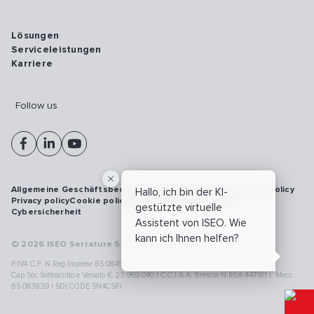
Lösungen
Serviceleistungen
Karriere
Follow us
Allgemeine Geschäftsbedingungen
Vulnerability disclosure policy
Hallo, ich bin der KI-
Privacy policy
Cookie policy
Model 231
Whistleblowing
gestützte virtuelle
Cybersicherheit
Assistent von ISEO. Wie
kann ich Ihnen helfen?
© 2026 ISEO Serrature S.p.A. All right reserved
P.IVA C.F. N.Reg.Imprese BS 08499190018 | Cap.Soc.Deliberato € 24.340.965 |
Cap.Soc.Sottoscritto e Versato € 23.969.040 | C.C.I.A.A. Brescia N.REA 447181 |. Mecc.
BS 083839 | SDI CODE SN4CSRI