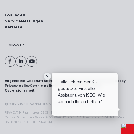
Lösungen
Serviceleistungen
Karriere
Follow us
Allgemeine Geschäftsbedingungen
Vulnerability disclosure policy
Hallo, ich bin der KI-
Privacy policy
Cookie policy
Model 231
Whistleblowing
gestützte virtuelle
Cybersicherheit
Assistent von ISEO. Wie
kann ich Ihnen helfen?
© 2026 ISEO Serrature S.p.A. All right reserved
P.IVA C.F. N.Reg.Imprese BS 08499190018 | Cap.Soc.Deliberato € 24.340.965 |
Cap.Soc.Sottoscritto e Versato € 23.969.040 | C.C.I.A.A. Brescia N.REA 447181 |. Mecc.
BS 083839 | SDI CODE SN4CSRI