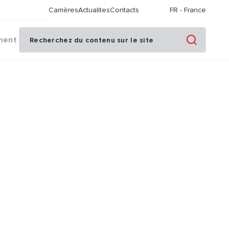
Carrières
Actualites
Contacts
FR
-
France
ment