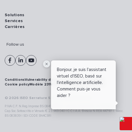
Solutions
Services
Carrières
Follow us
Bonjour, je suis l'assistant
virtuel d'ISEO, basé sur
Conditions
Vulnerability disclosure policy
Privacy policy
l'intelligence artificielle.
Cookie policy
Modèle 231
Whistleblowing
Cybersécurité
Comment puis-je vous
aider ?
© 2026 ISEO Serrature S.p.A. All right reserved
P.IVA C.F. N.Reg.Imprese BS 08499190018 | Cap.Soc.Deliberato € 24.340.965 |
Cap.Soc.Sottoscritto e Versato € 23.969.040 | C.C.I.A.A. Brescia N.REA 447181 |. Mecc.
BS 083839 | SDI CODE SN4CSRI